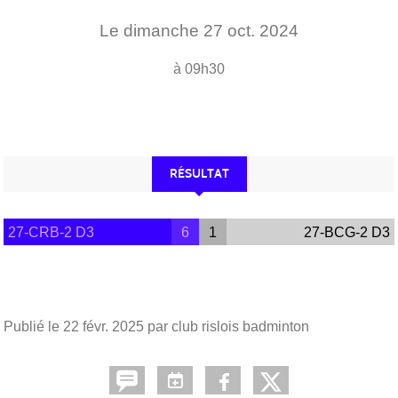
Le
dimanche
27
oct.
2024
à 09h30
RÉSULTAT
27-CRB-2 D3
6
1
27-BCG-2 D3
Publié le
22 févr. 2025
par club rislois badminton