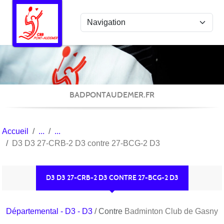
Panneau de gestion des cookies
BADPONTAUDEMER.FR
Accueil
D3 D3 27-CRB-2 D3 contre 27-BCG-2 D3
D3 D3 27-CRB-2 D3 CONTRE 27-BCG-2 D3
Départemental - D3 - D3
/ Contre
Badminton Club de Gasny