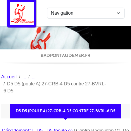
Panneau de gestion des cookies
BADPONTAUDEMER.FR
Accueil
D5 D5 (poule A) 27-CRB-4 D5 contre 27-BVRL-
6 D5
D5 D5 (POULE A) 27-CRB-4 D5 CONTRE 27-BVRL-6 D5
Départemental - D5 - D5 (poule A)
/ Contre
Badminton Val De