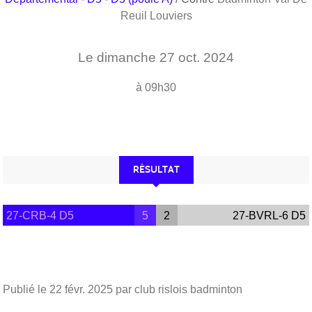
Reuil Louviers
Le
dimanche
27
oct.
2024
à 09h30
RÉSULTAT
27-CRB-4 D5
5
2
27-BVRL-6 D5
Publié le
22 févr. 2025
par club rislois badminton