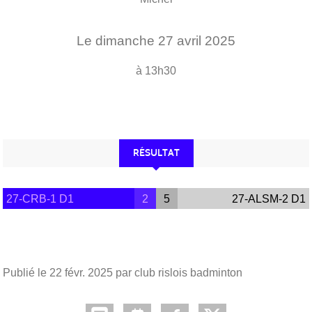
Le
dimanche
27
avril
2025
à 13h30
RÉSULTAT
27-CRB-1 D1
2
5
27-ALSM-2 D1
Publié le
22 févr. 2025
par club rislois badminton