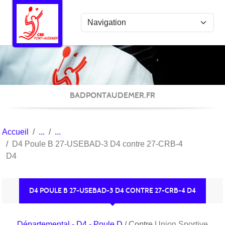
Panneau de gestion des cookies
BADPONTAUDEMER.FR
Accueil
D4 Poule B 27-USEBAD-3 D4 contre 27-CRB-4
D4
D4 POULE B 27-USEBAD-3 D4 CONTRE 27-CRB-4 D4
Départemental - D4 - Poule D
/ Contre
Union Sportive