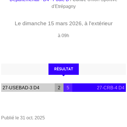
d'Etrépagny
Le
dimanche
15
mars
2026
, à l'extérieur
à 09h
RÉSULTAT
27-USEBAD-3 D4
2
5
27-CRB-4 D4
Publié le
31 oct. 2025