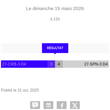
Le
dimanche
15
mars
2026
à 11h
RÉSULTAT
27-CRB-3 D4
3
4
27-SPN-3 D4
Publié le
31 oct. 2025