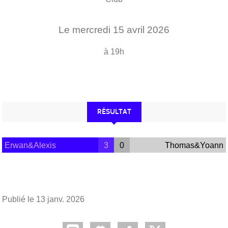
Le
mercredi
15
avril
2026
à 19h
RÉSULTAT
Erwan&Alexis
3
0
Thomas&Yoann
Publié le
13 janv. 2026